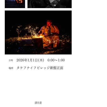
​2026年1月1日(木) 0:00～1:00
​日時
タケフナイフビレッジ新館正面
場所
​同時開催！
『初打フォトコンテスト』
​諸注意