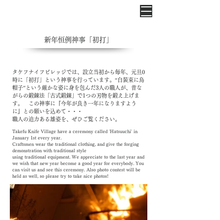
​新年恒例神事「初打」
タケフナイフビレッジでは、設立当初から毎年、元旦0
時に「初打」という神事を行っています。“白装束に烏
帽子”という厳かな姿に身を包んだ3人の職人が、昔な
がらの鍛錬法「古式鍛錬」で1つの刃物を鍛え上げま
す。 この神事に『今年が良き一年になりますよう
に』との願いを込めて・・・
職人の迫力ある雄姿を、ぜひご覧ください。
Takefu Knife Village have a ceremony called 'Hatsuuchi' in
January 1st every year.
Craftsmen wear the traditional clothing, and give the forging
demonstration with traditional style
using traditional equipment. We appreciate to the last year and
we wish that new year become a good year for everybody. You
can visit us and see this ceremony. Also photo contest will be
held as well, so please try to take nice photos!