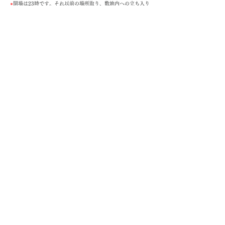
●
開場は23時です。それ以前の場所取り、敷地内への立ち入り
は出来ません。
●
お車でお越しの方は、当施設東側の万葉菊花園駐車場をご利
用ください。
●
イベント当日は
、本館のみ夜11時～翌1時半まで開館してお
ります
。
*Entrance will be opened at 11pm. You cannot enter the event area until that
time.
*Please use the big parking area next to TKV building.
*Museum will be opened from 11:00pm on Dec 31st to 1:30am on Jan 1st.
*Please visit us in warm wearing.
TOP