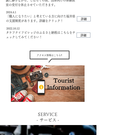
誠に勝手ながら、しばらくの間、団体向けの体験教
室の受付を休止させていただきます。
2024.4.1
「職人になりたい」と考えている方に向けた福井県
詳細
の支援制度があります。詳細をクリック！
2022.10.12
タケフナイフビレッジのふるさと納税はこちらをチ
詳細
ェックしてみてください！
アクセス情報はこちら‼
service
- サービス -