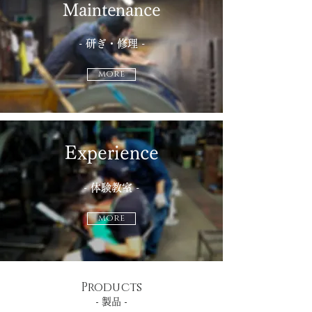
​Maintenance
- 研ぎ・修理 -
MORE
Experience
-
体験教室 -
MORE
​Products
- 製品 -