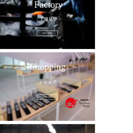
Factory
-
工場見学 -
More
Shopping
- ショップ -
More