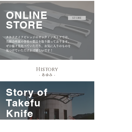
ONLINE
STORE
​STORE
タケフナイフビレッジのオンラインストアでは、
当組合所属の各社の製品を取り扱っております。
ぜひ様々見比べていただき、お気に入りのものを
​見つけていただければ嬉しいです！
​History
- あゆみ -
Story of
Takefu
Knife
Village
MORE