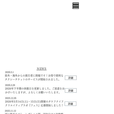
ＮＥＷＳ
2026.5
.1
県外・海外からの旅行者に朗報です！お得で便利な
詳細
タクシーチケットのサービスが開始されました。
2026.3
.28
2026年下半期の休館日を更新しました。ご迷惑をお
詳細
かけいたしますが、よろしくお願いいたします。
2025.12
.26
2026年3月14日(土)・15日(日)開催のタケフナイフ
詳細
クリエイティブラボ『フェス』応募開始しました！
2025.11
.12